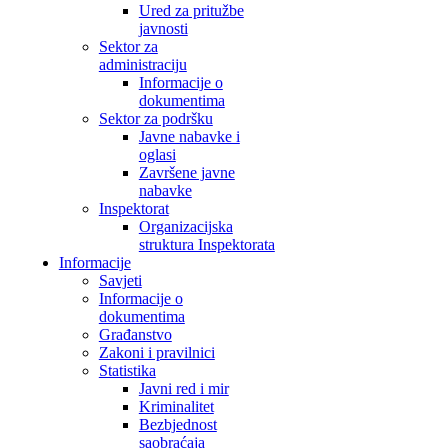
Ured za pritužbe
javnosti
Sektor za
administraciju
Informacije o
dokumentima
Sektor za podršku
Javne nabavke i
oglasi
Završene javne
nabavke
Inspektorat
Organizacijska
struktura Inspektorata
Informacije
Savjeti
Informacije o
dokumentima
Građanstvo
Zakoni i pravilnici
Statistika
Javni red i mir
Kriminalitet
Bezbjednost
saobraćaja