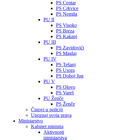
PS Centar
PS Crkvice
PS Nemila
PU II
PS Visoko
PS Breza
PS Kakanj
PU III
PS Zavidovići
PS Maglaj
PU IV
PS Tešanj
PS Usora
PS Doboj Jug
PU V
PS Olovo
PS Vareš
PU Žepče
PS Žepče
Činovi u policiji
Upoznaj svoja prava
Ministarstvo
Kabinet ministra
Aktivnosti
ministarstva