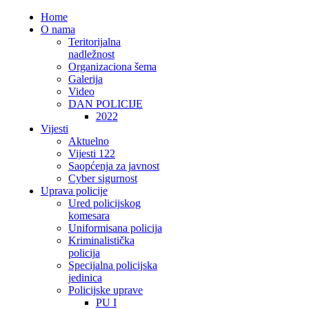
Home
O nama
Teritorijalna
nadležnost
Organizaciona šema
Galerija
Video
DAN POLICIJE
2022
Vijesti
Aktuelno
Vijesti 122
Saopćenja za javnost
Cyber sigurnost
Uprava policije
Ured policijskog
komesara
Uniformisana policija
Kriminalistička
policija
Specijalna policijska
jedinica
Policijske uprave
PU I