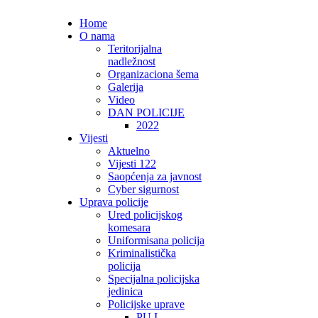
Home
O nama
Teritorijalna
nadležnost
Organizaciona šema
Galerija
Video
DAN POLICIJE
2022
Vijesti
Aktuelno
Vijesti 122
Saopćenja za javnost
Cyber sigurnost
Uprava policije
Ured policijskog
komesara
Uniformisana policija
Kriminalistička
policija
Specijalna policijska
jedinica
Policijske uprave
PU I