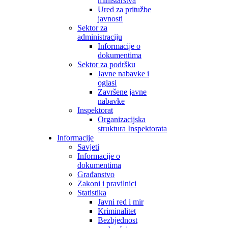
ministarstva
Ured za pritužbe
javnosti
Sektor za
administraciju
Informacije o
dokumentima
Sektor za podršku
Javne nabavke i
oglasi
Završene javne
nabavke
Inspektorat
Organizacijska
struktura Inspektorata
Informacije
Savjeti
Informacije o
dokumentima
Građanstvo
Zakoni i pravilnici
Statistika
Javni red i mir
Kriminalitet
Bezbjednost