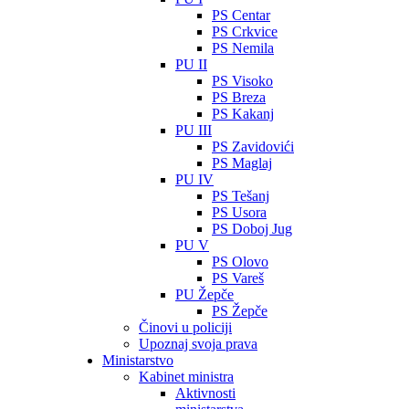
PS Centar
PS Crkvice
PS Nemila
PU II
PS Visoko
PS Breza
PS Kakanj
PU III
PS Zavidovići
PS Maglaj
PU IV
PS Tešanj
PS Usora
PS Doboj Jug
PU V
PS Olovo
PS Vareš
PU Žepče
PS Žepče
Činovi u policiji
Upoznaj svoja prava
Ministarstvo
Kabinet ministra
Aktivnosti