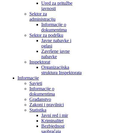
Ured za pritužbe
javnosti
Sektor za
administraciju
Informacije o
dokumentima
Sektor za podršku
Javne nabavke i
oglasi
Završene javne
nabavke
Inspektorat
Organizacijska
struktura Inspektorata
Informacije
Savjeti
Informacije o
dokumentima
Građanstvo
Zakoni i pravilnici
Statistika
Javni red i mir
Kriminalitet
Bezbjednost
saobraćaja