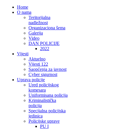
Home
O nama
Teritorijalna
nadležnost
Organizaciona šema
Galerija
Video
DAN POLICIJE
2022
Vijesti
Aktuelno
Vijesti 122
Saopćenja za javnost
Cyber sigurnost
Uprava policije
Ured policijskog
komesara
Uniformisana policija
Kriminalistička
policija
Specijalna policijska
jedinica
Policijske uprave
PU I