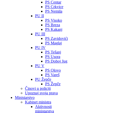
PS Centar
PS Crkvice
PS Nemila
PU II
PS Visoko
PS Breza
PS Kakanj
PU III
PS Zavidovići
PS Maglaj
PU IV
PS Tešanj
PS Usora
PS Doboj Jug
PU V
PS Olovo
PS Vareš
PU Žepče
PS Žepče
Činovi u policiji
Upoznaj svoja prava
Ministarstvo
Kabinet ministra
Aktivnosti
ministarstva