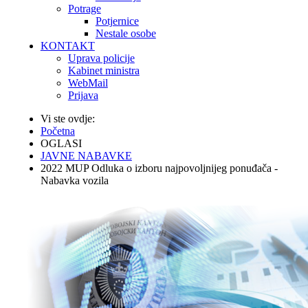
Potrage
Potjernice
Nestale osobe
KONTAKT
Uprava policije
Kabinet ministra
WebMail
Prijava
Vi ste ovdje:
Početna
OGLASI
JAVNE NABAVKE
2022 MUP Odluka o izboru najpovoljnijeg ponuđača -
Nabavka vozila