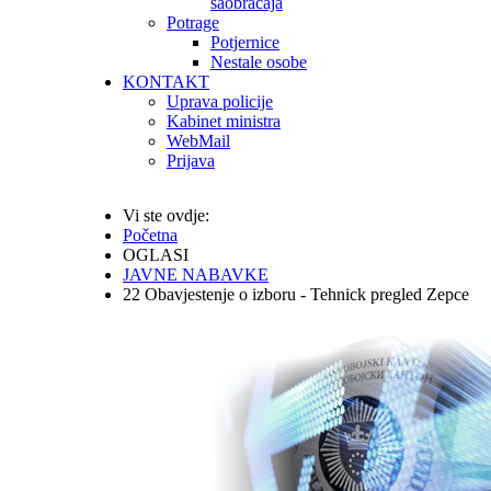
saobraćaja
Potrage
Potjernice
Nestale osobe
KONTAKT
Uprava policije
Kabinet ministra
WebMail
Prijava
Vi ste ovdje:
Početna
OGLASI
JAVNE NABAVKE
22 Obavjestenje o izboru - Tehnick pregled Zepce