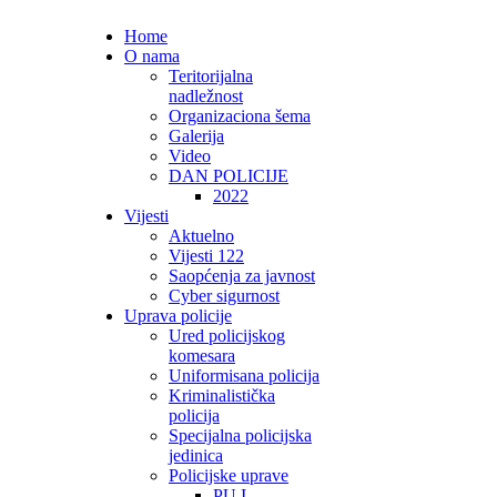
Home
O nama
Teritorijalna
nadležnost
Organizaciona šema
Galerija
Video
DAN POLICIJE
2022
Vijesti
Aktuelno
Vijesti 122
Saopćenja za javnost
Cyber sigurnost
Uprava policije
Ured policijskog
komesara
Uniformisana policija
Kriminalistička
policija
Specijalna policijska
jedinica
Policijske uprave
PU I