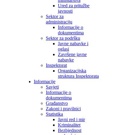
ministarstva
Ured za pritužbe
javnosti
Sektor za
administraciju
Informacije o
dokumentima
Sektor za podršku
Javne nabavke i
oglasi
Završene javne
nabavke
Inspektorat
Organizacijska
struktura Inspektorata
Informacije
Savjeti
Informacije o
dokumentima
Građanstvo
Zakoni i pravilnici
Statistika
Javni red i mir
Kriminalitet
Bezbjednost