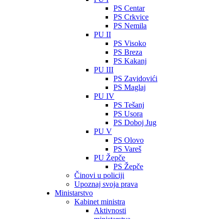
PS Centar
PS Crkvice
PS Nemila
PU II
PS Visoko
PS Breza
PS Kakanj
PU III
PS Zavidovići
PS Maglaj
PU IV
PS Tešanj
PS Usora
PS Doboj Jug
PU V
PS Olovo
PS Vareš
PU Žepče
PS Žepče
Činovi u policiji
Upoznaj svoja prava
Ministarstvo
Kabinet ministra
Aktivnosti