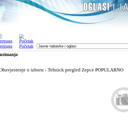
retraga
Početak
euzimanja
Obavjestenje o izboru - Tehnick pregled Zepce
POPULARNO