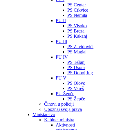
PS Centar
PS Crkvice
PS Nemila
PU II
PS Visoko
PS Breza
PS Kakanj
PU III
PS Zavidovići
PS Maglaj
PU IV
PS Tešanj
PS Usora
PS Doboj Jug
PU V
PS Olovo
PS Vareš
PU Žepče
PS Žepče
Činovi u policiji
Upoznaj svoja prava
Ministarstvo
Kabinet ministra
Aktivnosti