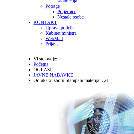
saobraćaja
Potrage
Potjernice
Nestale osobe
KONTAKT
Uprava policije
Kabinet ministra
WebMail
Prijava
Vi ste ovdje:
Početna
OGLASI
JAVNE NABAVKE
Odluka o izboru Stampani materijal.. 21