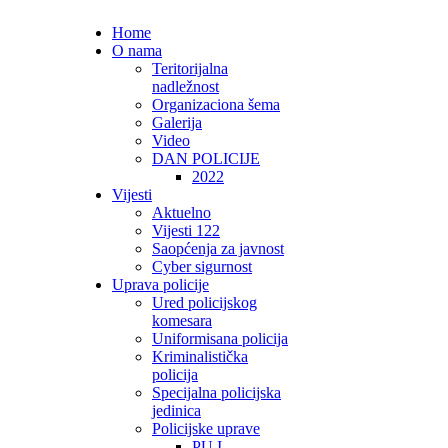
Home
O nama
Teritorijalna
nadležnost
Organizaciona šema
Galerija
Video
DAN POLICIJE
2022
Vijesti
Aktuelno
Vijesti 122
Saopćenja za javnost
Cyber sigurnost
Uprava policije
Ured policijskog
komesara
Uniformisana policija
Kriminalistička
policija
Specijalna policijska
jedinica
Policijske uprave
PU I