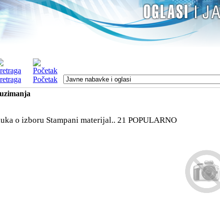
retraga
Početak
euzimanja
uka o izboru Stampani materijal.. 21
POPULARNO