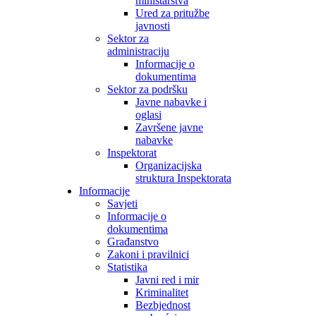
ministarstva
Ured za pritužbe
javnosti
Sektor za
administraciju
Informacije o
dokumentima
Sektor za podršku
Javne nabavke i
oglasi
Završene javne
nabavke
Inspektorat
Organizacijska
struktura Inspektorata
Informacije
Savjeti
Informacije o
dokumentima
Građanstvo
Zakoni i pravilnici
Statistika
Javni red i mir
Kriminalitet
Bezbjednost