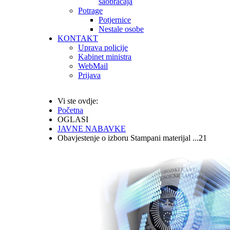
saobraćaja
Potrage
Potjernice
Nestale osobe
KONTAKT
Uprava policije
Kabinet ministra
WebMail
Prijava
Vi ste ovdje:
Početna
OGLASI
JAVNE NABAVKE
Obavjestenje o izboru Stampani materijal ...21