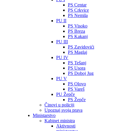
PS Centar
PS Crkvice
PS Nemila
PU II
PS Visoko
PS Breza
PS Kakanj
PU III
PS Zavidovići
PS Maglaj
PU IV
PS Tešanj
PS Usora
PS Doboj Jug
PU V
PS Olovo
PS Vareš
PU Žepče
PS Žepče
Činovi u policiji
Upoznaj svoja prava
Ministarstvo
Kabinet ministra
Aktivnosti