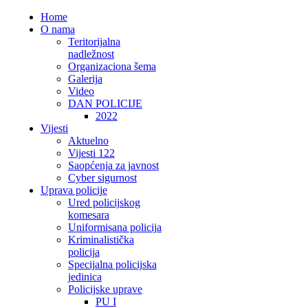
Home
O nama
Teritorijalna
nadležnost
Organizaciona šema
Galerija
Video
DAN POLICIJE
2022
Vijesti
Aktuelno
Vijesti 122
Saopćenja za javnost
Cyber sigurnost
Uprava policije
Ured policijskog
komesara
Uniformisana policija
Kriminalistička
policija
Specijalna policijska
jedinica
Policijske uprave
PU I