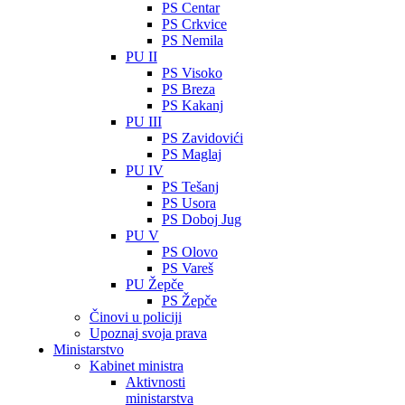
PS Centar
PS Crkvice
PS Nemila
PU II
PS Visoko
PS Breza
PS Kakanj
PU III
PS Zavidovići
PS Maglaj
PU IV
PS Tešanj
PS Usora
PS Doboj Jug
PU V
PS Olovo
PS Vareš
PU Žepče
PS Žepče
Činovi u policiji
Upoznaj svoja prava
Ministarstvo
Kabinet ministra
Aktivnosti
ministarstva