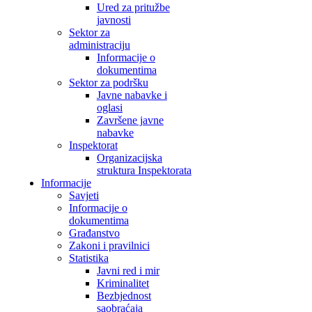
Ured za pritužbe
javnosti
Sektor za
administraciju
Informacije o
dokumentima
Sektor za podršku
Javne nabavke i
oglasi
Završene javne
nabavke
Inspektorat
Organizacijska
struktura Inspektorata
Informacije
Savjeti
Informacije o
dokumentima
Građanstvo
Zakoni i pravilnici
Statistika
Javni red i mir
Kriminalitet
Bezbjednost
saobraćaja