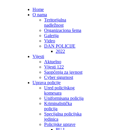
Home
O nama
Teritorijalna
nadležnost
Organizaciona šema
Galerija
Video
DAN POLICIJE
2022
Vijesti
Aktuelno
Vijesti 122
Saopćenja za javnost
Cyber sigurnost
Uprava policije
Ured policijskog
komesara
Uniformisana policija
Kriminalistička
policija
Specijalna policijska
jedinica
Policijske uprave
PU I