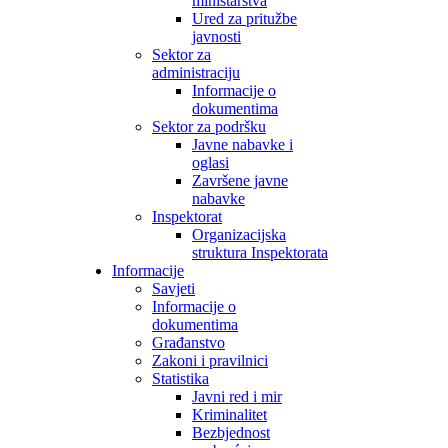
ministarstva
Ured za pritužbe
javnosti
Sektor za
administraciju
Informacije o
dokumentima
Sektor za podršku
Javne nabavke i
oglasi
Završene javne
nabavke
Inspektorat
Organizacijska
struktura Inspektorata
Informacije
Savjeti
Informacije o
dokumentima
Građanstvo
Zakoni i pravilnici
Statistika
Javni red i mir
Kriminalitet
Bezbjednost