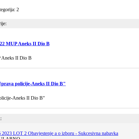
egorija: 2
ije:
22 MUP Aneks II Dio B
Aneks II Dio B
prava policije-Aneks II Dio B"
licije-Aneks II Dio B"
:
6 2023 LOT 2 Obavjestenje a o izboru - Sukcesivna nabavka
ULARNO