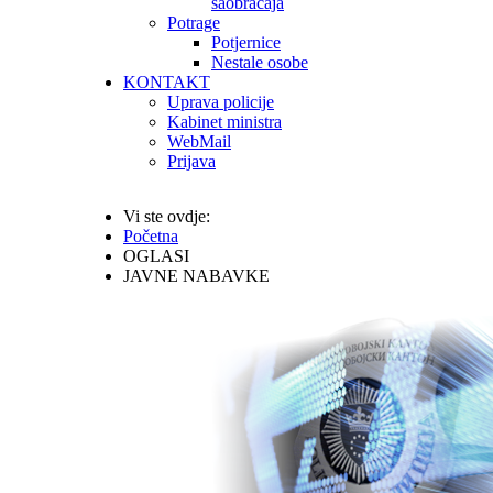
saobraćaja
Potrage
Potjernice
Nestale osobe
KONTAKT
Uprava policije
Kabinet ministra
WebMail
Prijava
Vi ste ovdje:
Početna
OGLASI
JAVNE NABAVKE