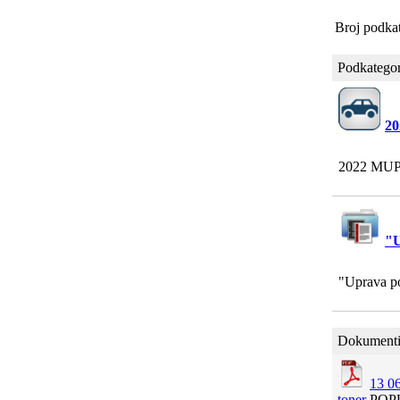
Broj podkat
Podkategor
20
2022 MUP 
"U
"Uprava po
Dokumenti
13 0
toner
POP