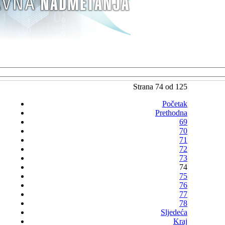
Strana 74 od 125
Početak
Prethodna
69
70
71
72
73
74
75
76
77
78
Sljedeća
Kraj