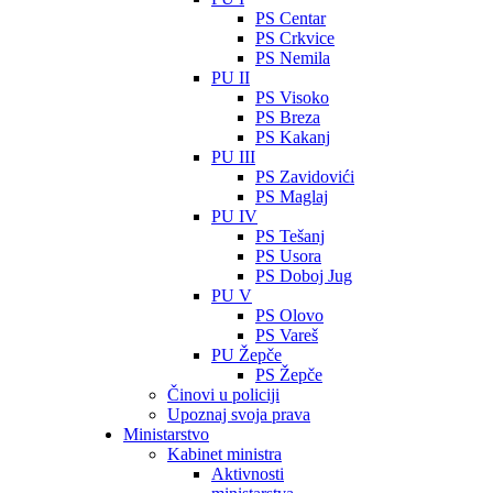
PS Centar
PS Crkvice
PS Nemila
PU II
PS Visoko
PS Breza
PS Kakanj
PU III
PS Zavidovići
PS Maglaj
PU IV
PS Tešanj
PS Usora
PS Doboj Jug
PU V
PS Olovo
PS Vareš
PU Žepče
PS Žepče
Činovi u policiji
Upoznaj svoja prava
Ministarstvo
Kabinet ministra
Aktivnosti