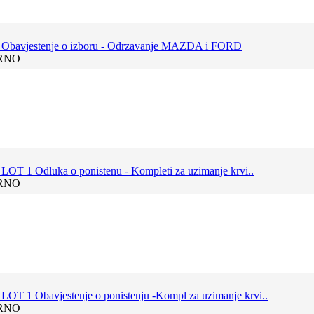
 Obavjestenje o izboru - Odrzavanje MAZDA i FORD
RNO
LOT 1 Odluka o ponistenu - Kompleti za uzimanje krvi..
RNO
LOT 1 Obavjestenje o ponistenju -Kompl za uzimanje krvi..
RNO