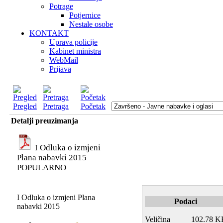
Potrage
Potjernice
Nestale osobe
KONTAKT
Uprava policije
Kabinet ministra
WebMail
Prijava
Pregled
Pretraga
Početak
Detalji preuzimanja
I Odluka o izmjeni
Plana nabavki 2015
POPULARNO
I Odluka o izmjeni Plana
Podaci
nabavki 2015
Veličina
102.78 K