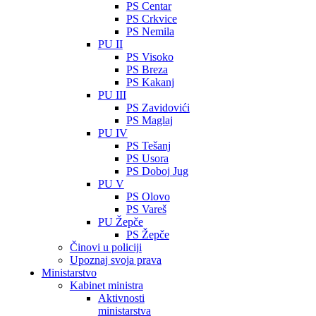
PS Centar
PS Crkvice
PS Nemila
PU II
PS Visoko
PS Breza
PS Kakanj
PU III
PS Zavidovići
PS Maglaj
PU IV
PS Tešanj
PS Usora
PS Doboj Jug
PU V
PS Olovo
PS Vareš
PU Žepče
PS Žepče
Činovi u policiji
Upoznaj svoja prava
Ministarstvo
Kabinet ministra
Aktivnosti
ministarstva