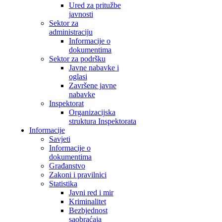
Ured za pritužbe
javnosti
Sektor za
administraciju
Informacije o
dokumentima
Sektor za podršku
Javne nabavke i
oglasi
Završene javne
nabavke
Inspektorat
Organizacijska
struktura Inspektorata
Informacije
Savjeti
Informacije o
dokumentima
Građanstvo
Zakoni i pravilnici
Statistika
Javni red i mir
Kriminalitet
Bezbjednost
saobraćaja