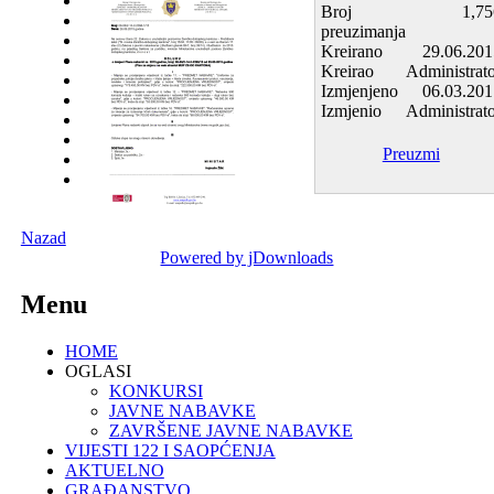
Broj
1,75
preuzimanja
Kreirano
29.06.201
Kreirao
Administrat
Izmjenjeno
06.03.201
Izmjenio
Administrat
Preuzmi
Nazad
Powered by jDownloads
Menu
HOME
OGLASI
KONKURSI
JAVNE NABAVKE
ZAVRŠENE JAVNE NABAVKE
VIJESTI 122 I SAOPĆENJA
AKTUELNO
GRAĐANSTVO