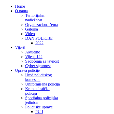
Home
O nama
Teritorijalna
nadležnost
Organizaciona šema
Galerija
Video
DAN POLICIJE
2022
Vijesti
Aktuelno
Vijesti 122
Saopćenja za javnost
Cyber sigurnost
Uprava policije
Ured policijskog
komesara
Uniformisana policija
Kriminalistička
policija
Specijalna policijska
jedinica
Policijske uprave
PU I