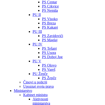
PS Centar
PS Crkvice
PS Nemila
PU II
PS Visoko
PS Breza
PS Kakanj
PU III
PS Zavidovići
PS Maglaj
PU IV
PS Tešanj
PS Usora
PS Doboj Jug
PU V
PS Olovo
PS Vareš
PU Žepče
PS Žepče
Činovi u policiji
Upoznaj svoja prava
Ministarstvo
Kabinet ministra
Aktivnosti
ministarstva