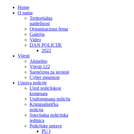
Home
O nama
Teritorijalna
nadležnost
Organizaciona šema
Galerija
Video
DAN POLICIJE
2022
Vijesti
Aktuelno
Vijesti 122
Saopćenja za javnost
Cyber sigurnost
Uprava policije
Ured policijskog
komesara
Uniformisana policija
Kriminalistička
policija
Specijalna policijska
jedinica
Policijske uprave
PU I