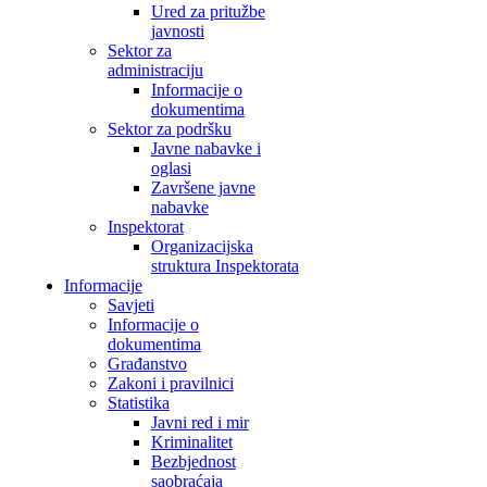
Ured za pritužbe
javnosti
Sektor za
administraciju
Informacije o
dokumentima
Sektor za podršku
Javne nabavke i
oglasi
Završene javne
nabavke
Inspektorat
Organizacijska
struktura Inspektorata
Informacije
Savjeti
Informacije o
dokumentima
Građanstvo
Zakoni i pravilnici
Statistika
Javni red i mir
Kriminalitet
Bezbjednost
saobraćaja