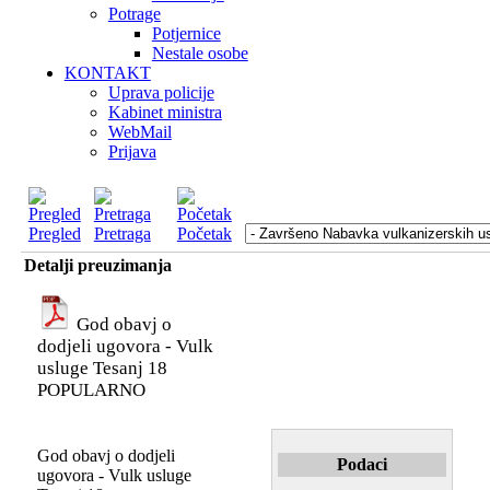
Potrage
Potjernice
Nestale osobe
KONTAKT
Uprava policije
Kabinet ministra
WebMail
Prijava
Pregled
Pretraga
Početak
Detalji preuzimanja
God obavj o
dodjeli ugovora - Vulk
usluge Tesanj 18
POPULARNO
God obavj o dodjeli
Podaci
ugovora - Vulk usluge