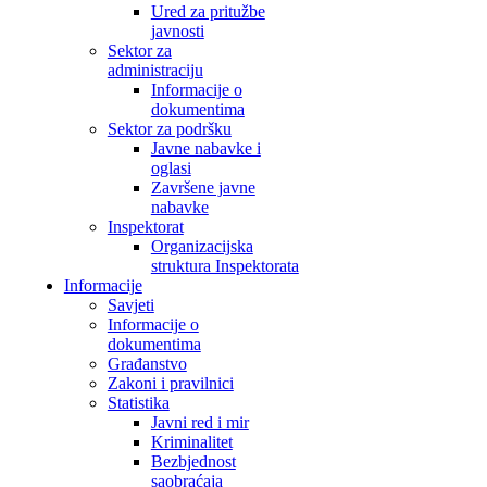
Ured za pritužbe
javnosti
Sektor za
administraciju
Informacije o
dokumentima
Sektor za podršku
Javne nabavke i
oglasi
Završene javne
nabavke
Inspektorat
Organizacijska
struktura Inspektorata
Informacije
Savjeti
Informacije o
dokumentima
Građanstvo
Zakoni i pravilnici
Statistika
Javni red i mir
Kriminalitet
Bezbjednost
saobraćaja