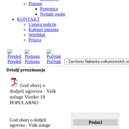
Potrage
Potjernice
Nestale osobe
KONTAKT
Uprava policije
Kabinet ministra
WebMail
Prijava
Pregled
Pretraga
Početak
Detalji preuzimanja
God obavj o
dodjeli ugovora - Vulk
usluge Visoko 18
POPULARNO
God obavj o dodjeli
Podaci
ugovora - Vulk usluge