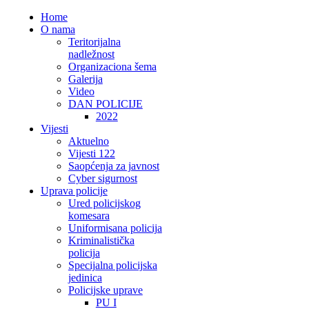
Home
O nama
Teritorijalna
nadležnost
Organizaciona šema
Galerija
Video
DAN POLICIJE
2022
Vijesti
Aktuelno
Vijesti 122
Saopćenja za javnost
Cyber sigurnost
Uprava policije
Ured policijskog
komesara
Uniformisana policija
Kriminalistička
policija
Specijalna policijska
jedinica
Policijske uprave
PU I