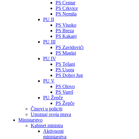
PS Centar
PS Crkvice
PS Nemila
PU II
PS Visoko
PS Breza
PS Kakanj
PU III
PS Zavidovići
PS Maglaj
PU IV
PS Tešanj
PS Usora
PS Doboj Jug
PU V
PS Olovo
PS Vareš
PU Žepče
PS Žepče
Činovi u policiji
Upoznaj svoja prava
Ministarstvo
Kabinet ministra
Aktivnosti
ministarstva