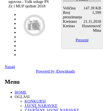
ugovora - Vulk usluge PS
Ze i MUP sjediste 2018
Veličina
147.39 KB
Broj
1,599
preuzimanja
Kreirano
21.11.2018
Kreirao
Husremović
Mina
Preuzmi
Nazad
Powered by jDownloads
Menu
HOME
OGLASI
KONKURSI
JAVNE NABAVKE
ZAVRŠENE JAVNE NABAVKE