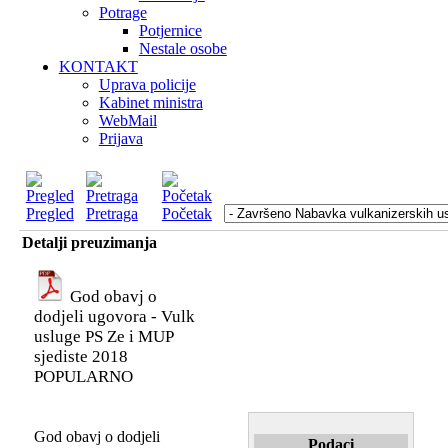
Potrage
Potjernice
Nestale osobe
KONTAKT
Uprava policije
Kabinet ministra
WebMail
Prijava
Pregled
Pretraga
Početak
Detalji preuzimanja
God obavj o
dodjeli ugovora - Vulk
usluge PS Ze i MUP
sjediste 2018
POPULARNO
God obavj o dodjeli
Podaci