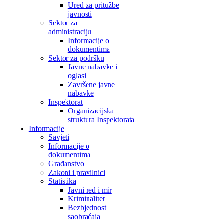
Ured za pritužbe
javnosti
Sektor za
administraciju
Informacije o
dokumentima
Sektor za podršku
Javne nabavke i
oglasi
Završene javne
nabavke
Inspektorat
Organizacijska
struktura Inspektorata
Informacije
Savjeti
Informacije o
dokumentima
Građanstvo
Zakoni i pravilnici
Statistika
Javni red i mir
Kriminalitet
Bezbjednost
saobraćaja