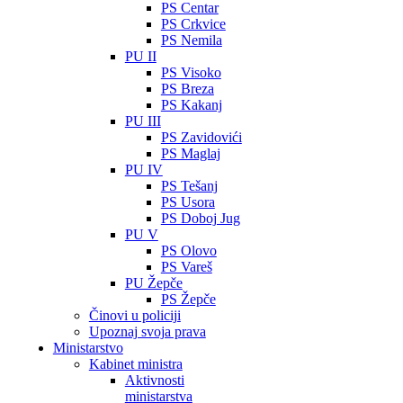
PS Centar
PS Crkvice
PS Nemila
PU II
PS Visoko
PS Breza
PS Kakanj
PU III
PS Zavidovići
PS Maglaj
PU IV
PS Tešanj
PS Usora
PS Doboj Jug
PU V
PS Olovo
PS Vareš
PU Žepče
PS Žepče
Činovi u policiji
Upoznaj svoja prava
Ministarstvo
Kabinet ministra
Aktivnosti
ministarstva