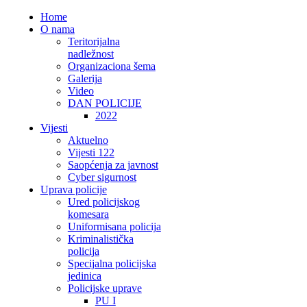
Home
O nama
Teritorijalna
nadležnost
Organizaciona šema
Galerija
Video
DAN POLICIJE
2022
Vijesti
Aktuelno
Vijesti 122
Saopćenja za javnost
Cyber sigurnost
Uprava policije
Ured policijskog
komesara
Uniformisana policija
Kriminalistička
policija
Specijalna policijska
jedinica
Policijske uprave
PU I