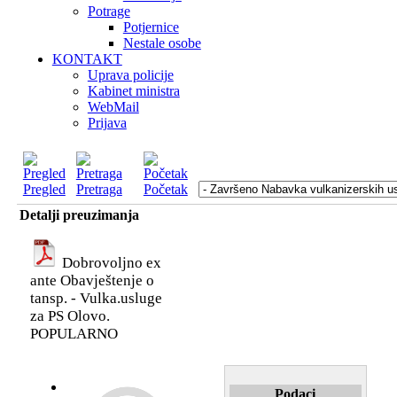
Potrage
Potjernice
Nestale osobe
KONTAKT
Uprava policije
Kabinet ministra
WebMail
Prijava
Pregled
Pretraga
Početak
Detalji preuzimanja
Dobrovoljno ex
ante Obavještenje o
tansp. - Vulka.usluge
za PS Olovo.
POPULARNO
Podaci