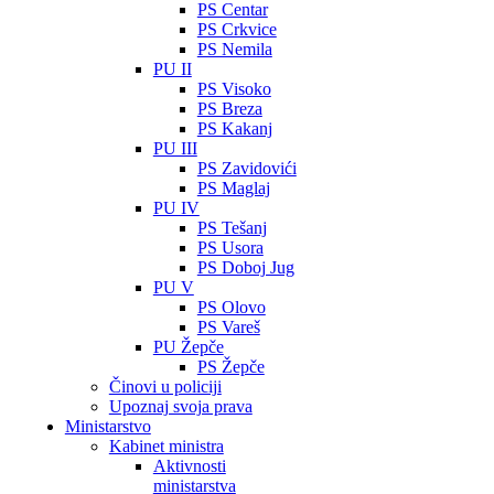
PS Centar
PS Crkvice
PS Nemila
PU II
PS Visoko
PS Breza
PS Kakanj
PU III
PS Zavidovići
PS Maglaj
PU IV
PS Tešanj
PS Usora
PS Doboj Jug
PU V
PS Olovo
PS Vareš
PU Žepče
PS Žepče
Činovi u policiji
Upoznaj svoja prava
Ministarstvo
Kabinet ministra
Aktivnosti
ministarstva