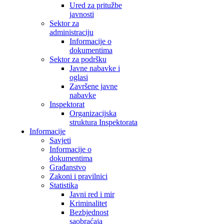
Ured za pritužbe
javnosti
Sektor za
administraciju
Informacije o
dokumentima
Sektor za podršku
Javne nabavke i
oglasi
Završene javne
nabavke
Inspektorat
Organizacijska
struktura Inspektorata
Informacije
Savjeti
Informacije o
dokumentima
Građanstvo
Zakoni i pravilnici
Statistika
Javni red i mir
Kriminalitet
Bezbjednost
saobraćaja