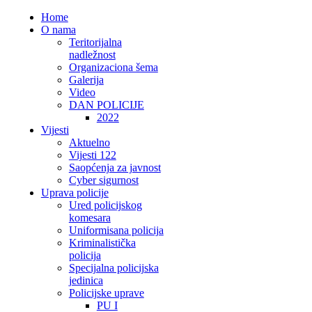
Home
O nama
Teritorijalna
nadležnost
Organizaciona šema
Galerija
Video
DAN POLICIJE
2022
Vijesti
Aktuelno
Vijesti 122
Saopćenja za javnost
Cyber sigurnost
Uprava policije
Ured policijskog
komesara
Uniformisana policija
Kriminalistička
policija
Specijalna policijska
jedinica
Policijske uprave
PU I