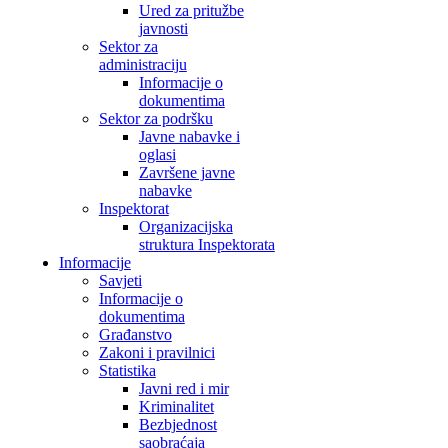
Ured za pritužbe
javnosti
Sektor za
administraciju
Informacije o
dokumentima
Sektor za podršku
Javne nabavke i
oglasi
Završene javne
nabavke
Inspektorat
Organizacijska
struktura Inspektorata
Informacije
Savjeti
Informacije o
dokumentima
Građanstvo
Zakoni i pravilnici
Statistika
Javni red i mir
Kriminalitet
Bezbjednost
saobraćaja