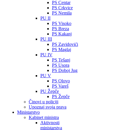
PS Centar
PS Crkvice
PS Nemila
PU II
PS Visoko
PS Breza
PS Kakanj
PU III
PS Zavidovići
PS Maglaj
PU IV
PS Tešanj
PS Usora
PS Doboj Jug
PU V
PS Olovo
PS Vareš
PU Žepče
PS Žepče
Činovi u policiji
Upoznaj svoja prava
Ministarstvo
Kabinet ministra
Aktivnosti
ministarstva