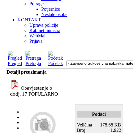
Potrage
Potjernice
Nestale osobe
KONTAKT
Uprava policije
Kabinet ministra
WebMail
Prijava
Pregled
Pretraga
Početak
Detalji preuzimanja
Obavjestenje o
dodj. 17
POPULARNO
Podaci
Veličina
178.68 KB
Broj
1,922