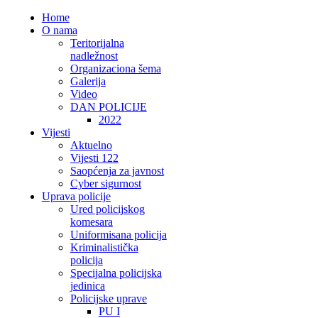
Home
O nama
Teritorijalna
nadležnost
Organizaciona šema
Galerija
Video
DAN POLICIJE
2022
Vijesti
Aktuelno
Vijesti 122
Saopćenja za javnost
Cyber sigurnost
Uprava policije
Ured policijskog
komesara
Uniformisana policija
Kriminalistička
policija
Specijalna policijska
jedinica
Policijske uprave
PU I