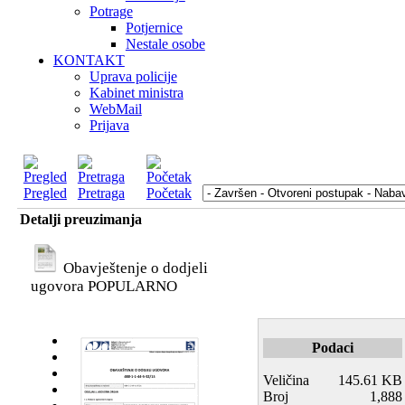
Potrage
Potjernice
Nestale osobe
KONTAKT
Uprava policije
Kabinet ministra
WebMail
Prijava
Pregled
Pretraga
Početak
Detalji preuzimanja
Obavještenje o dodjeli
ugovora
POPULARNO
Podaci
Veličina
145.61 KB
Broj
1,888