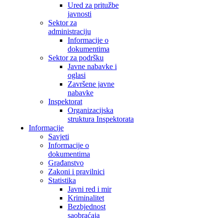
Ured za pritužbe
javnosti
Sektor za
administraciju
Informacije o
dokumentima
Sektor za podršku
Javne nabavke i
oglasi
Završene javne
nabavke
Inspektorat
Organizacijska
struktura Inspektorata
Informacije
Savjeti
Informacije o
dokumentima
Građanstvo
Zakoni i pravilnici
Statistika
Javni red i mir
Kriminalitet
Bezbjednost
saobraćaja