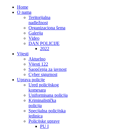
Home
O nama
Teritorijalna
nadležnost
Organizaciona šema
Galerija
Video
DAN POLICIJE
2022
Vijesti
Aktuelno
Vijesti 122
Saopćenja za javnost
Cyber sigurnost
Uprava policije
Ured policijskog
komesara
Uniformisana policija
Kriminalistička
policija
Specijalna policijska
jedinica
Policijske uprave
PU I