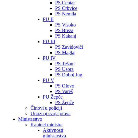
PS Centar
PS Crkvice
PS Nemila
PU II
PS Visoko
PS Breza
PS Kakanj
PU III
PS Zavidovići
PS Maglaj
PU IV
PS Tešanj
PS Usora
PS Doboj Jug
PU V
PS Olovo
PS Vareš
PU Žepče
PS Žepče
Činovi u policiji
Upoznaj svoja prava
Ministarstvo
Kabinet ministra
Aktivnosti
ministarstva