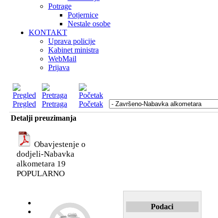
Potrage
Potjernice
Nestale osobe
KONTAKT
Uprava policije
Kabinet ministra
WebMail
Prijava
Pregled
Pretraga
Početak
Detalji preuzimanja
Obavjestenje o
dodjeli-Nabavka
alkometara 19
POPULARNO
Podaci