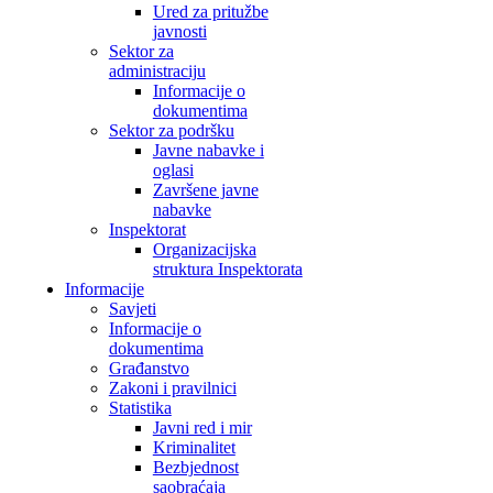
Ured za pritužbe
javnosti
Sektor za
administraciju
Informacije o
dokumentima
Sektor za podršku
Javne nabavke i
oglasi
Završene javne
nabavke
Inspektorat
Organizacijska
struktura Inspektorata
Informacije
Savjeti
Informacije o
dokumentima
Građanstvo
Zakoni i pravilnici
Statistika
Javni red i mir
Kriminalitet
Bezbjednost
saobraćaja