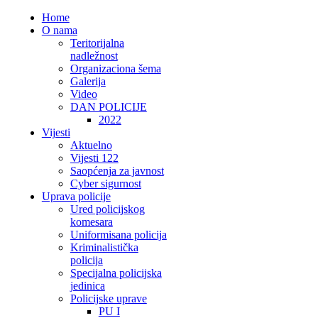
Home
O nama
Teritorijalna
nadležnost
Organizaciona šema
Galerija
Video
DAN POLICIJE
2022
Vijesti
Aktuelno
Vijesti 122
Saopćenja za javnost
Cyber sigurnost
Uprava policije
Ured policijskog
komesara
Uniformisana policija
Kriminalistička
policija
Specijalna policijska
jedinica
Policijske uprave
PU I