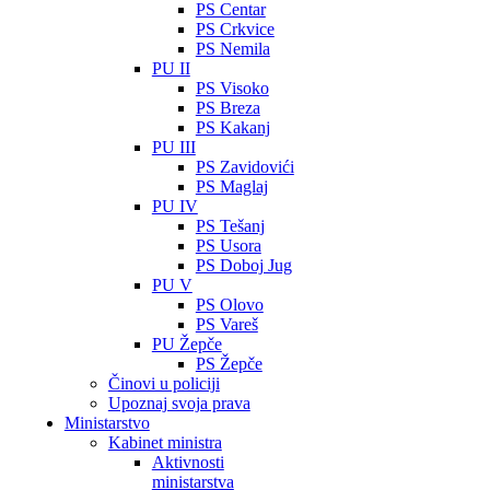
PS Centar
PS Crkvice
PS Nemila
PU II
PS Visoko
PS Breza
PS Kakanj
PU III
PS Zavidovići
PS Maglaj
PU IV
PS Tešanj
PS Usora
PS Doboj Jug
PU V
PS Olovo
PS Vareš
PU Žepče
PS Žepče
Činovi u policiji
Upoznaj svoja prava
Ministarstvo
Kabinet ministra
Aktivnosti
ministarstva