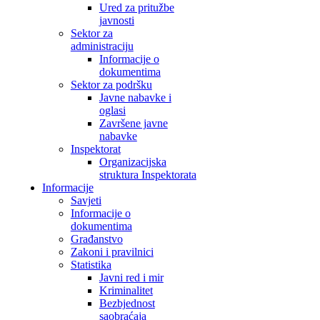
Ured za pritužbe
javnosti
Sektor za
administraciju
Informacije o
dokumentima
Sektor za podršku
Javne nabavke i
oglasi
Završene javne
nabavke
Inspektorat
Organizacijska
struktura Inspektorata
Informacije
Savjeti
Informacije o
dokumentima
Građanstvo
Zakoni i pravilnici
Statistika
Javni red i mir
Kriminalitet
Bezbjednost
saobraćaja