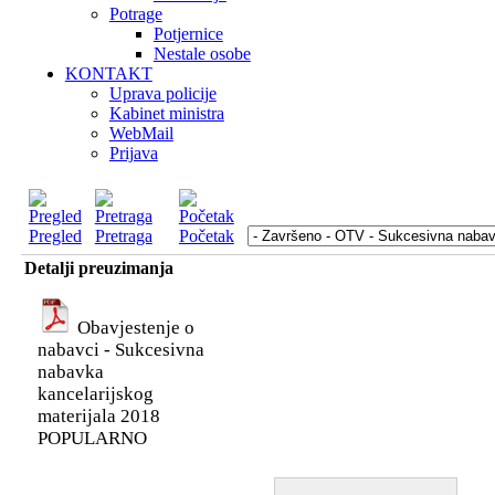
Potrage
Potjernice
Nestale osobe
KONTAKT
Uprava policije
Kabinet ministra
WebMail
Prijava
Pregled
Pretraga
Početak
Detalji preuzimanja
Obavjestenje o
nabavci - Sukcesivna
nabavka
kancelarijskog
materijala 2018
POPULARNO