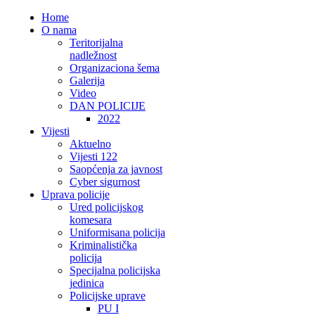
Home
O nama
Teritorijalna
nadležnost
Organizaciona šema
Galerija
Video
DAN POLICIJE
2022
Vijesti
Aktuelno
Vijesti 122
Saopćenja za javnost
Cyber sigurnost
Uprava policije
Ured policijskog
komesara
Uniformisana policija
Kriminalistička
policija
Specijalna policijska
jedinica
Policijske uprave
PU I