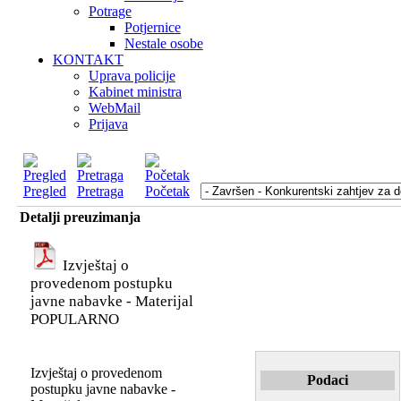
Potrage
Potjernice
Nestale osobe
KONTAKT
Uprava policije
Kabinet ministra
WebMail
Prijava
Pregled
Pretraga
Početak
Detalji preuzimanja
Izvještaj o
provedenom postupku
javne nabavke - Materijal
POPULARNO
Izvještaj o provedenom
Podaci
postupku javne nabavke -