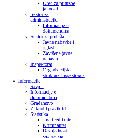
Ured za pritužbe
javnosti
Sektor za
administraciju
Informacije o
dokumentima
Sektor za podršku
Javne nabavke i
oglasi
Završene javne
nabavke
Inspektorat
Organizacijska
struktura Inspektorata
Informacije
Savjeti
Informacije o
dokumentima
Građanstvo
Zakoni i pravilnici
Statistika
Javni red i mir
Kriminalitet
Bezbjednost
saobraćaja