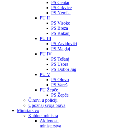
PS Centar
PS Crkvice
PS Nemila
PU II
PS Visoko
PS Breza
PS Kakanj
PU III
PS Zavidovići
PS Maglaj
PU IV
PS Tešanj
PS Usora
PS Doboj Jug
PU V
PS Olovo
PS Vareš
PU Žepče
PS Žepče
Činovi u policiji
Upoznaj svoja prava
Ministarstvo
Kabinet ministra
Aktivnosti
ministarstva