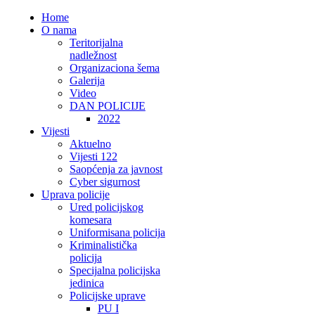
Home
O nama
Teritorijalna
nadležnost
Organizaciona šema
Galerija
Video
DAN POLICIJE
2022
Vijesti
Aktuelno
Vijesti 122
Saopćenja za javnost
Cyber sigurnost
Uprava policije
Ured policijskog
komesara
Uniformisana policija
Kriminalistička
policija
Specijalna policijska
jedinica
Policijske uprave
PU I