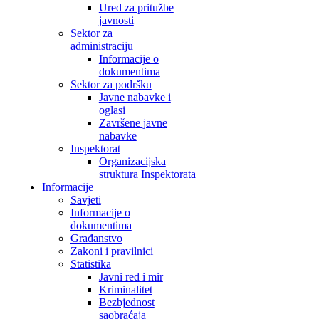
Ured za pritužbe
javnosti
Sektor za
administraciju
Informacije o
dokumentima
Sektor za podršku
Javne nabavke i
oglasi
Završene javne
nabavke
Inspektorat
Organizacijska
struktura Inspektorata
Informacije
Savjeti
Informacije o
dokumentima
Građanstvo
Zakoni i pravilnici
Statistika
Javni red i mir
Kriminalitet
Bezbjednost
saobraćaja