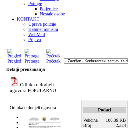
Potrage
Potjernice
Nestale osobe
KONTAKT
Uprava policije
Kabinet ministra
WebMail
Prijava
Pregled
Pretraga
Početak
Detalji preuzimanja
Odluka o dodjeli
ugovora
POPULARNO
Odluka o dodjeli ugovora
Podaci
Veličina
108.39 KB
Broj
2,324