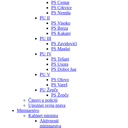
PS Centar
PS Crkvice
PS Nemila
PU II
PS Visoko
PS Breza
PS Kakanj
PU III
PS Zavidovići
PS Maglaj
PU IV
PS Tešanj
PS Usora
PS Doboj Jug
PU V
PS Olovo
PS Vareš
PU Žepče
PS Žepče
Činovi u policiji
Upoznaj svoja prava
Ministarstvo
Kabinet ministra
Aktivnosti
ministarstva