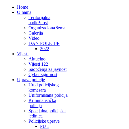
Home
O nama
Teritorijalna
nadležnost
Organizaciona šema
Galerija
Video
DAN POLICIJE
2022
Vijesti
Aktuelno
Vijesti 122
Saopćenja za javnost
Cyber sigurnost
Uprava policije
Ured policijskog
komesara
Uniformisana policija
Kriminalistička
policija
Specijalna policijska
jedinica
Policijske uprave
PU I