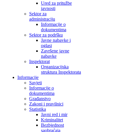
Ured za pritužbe
javnosti
Sektor za
administraciju
Informacije o
dokumentima
Sektor za podršku
Javne nabavke i
oglasi
Završene javne
nabavke
Inspektorat
Organizacijska
struktura Inspektorata
Informacije
Savjeti
Informacije o
dokumentima
Građanstvo
Zakoni i pravilnici
Statistika
Javni red i mir
Kriminalitet
Bezbjednost
saobraćaja