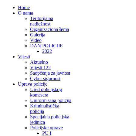
Home
O nama
Teritorijalna
nadležnost
Organizaciona šema
Galerija
Video
DAN POLICIJE
2022
Vijesti
Aktuelno
Vijesti 122
Saopćenja za javnost
Cyber sigurnost
Uprava policije
Ured policijskog
komesara
Uniformisana policija
Kriminalistička
policija
Specijalna policijska
jedinica
Policijske uprave
PU I