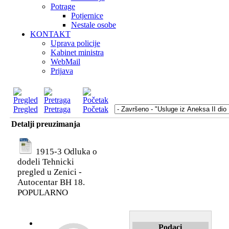
Potrage
Potjernice
Nestale osobe
KONTAKT
Uprava policije
Kabinet ministra
WebMail
Prijava
Pregled
Pretraga
Početak
Detalji preuzimanja
1915-3 Odluka o
dodeli Tehnicki
pregled u Zenici -
Autocentar BH 18.
POPULARNO
Podaci