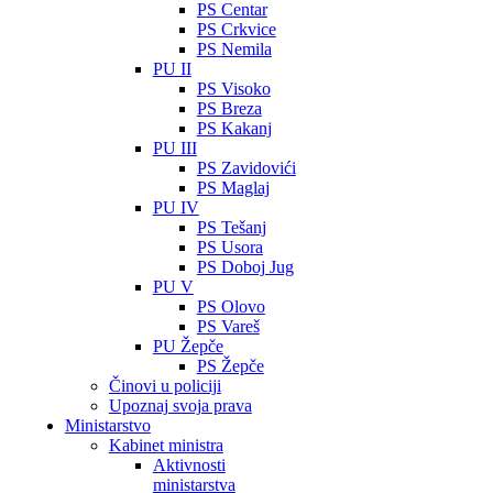
PS Centar
PS Crkvice
PS Nemila
PU II
PS Visoko
PS Breza
PS Kakanj
PU III
PS Zavidovići
PS Maglaj
PU IV
PS Tešanj
PS Usora
PS Doboj Jug
PU V
PS Olovo
PS Vareš
PU Žepče
PS Žepče
Činovi u policiji
Upoznaj svoja prava
Ministarstvo
Kabinet ministra
Aktivnosti
ministarstva