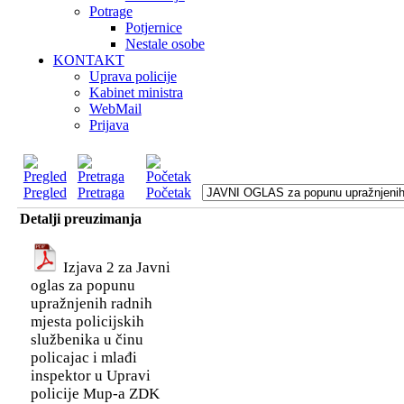
Potrage
Potjernice
Nestale osobe
KONTAKT
Uprava policije
Kabinet ministra
WebMail
Prijava
Pregled
Pretraga
Početak
Detalji preuzimanja
Izjava 2 za Javni
oglas za popunu
upražnjenih radnih
mjesta policijskih
službenika u činu
policajac i mlađi
inspektor u Upravi
policije Mup-a ZDK