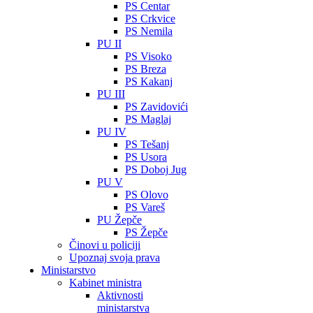
PS Centar
PS Crkvice
PS Nemila
PU II
PS Visoko
PS Breza
PS Kakanj
PU III
PS Zavidovići
PS Maglaj
PU IV
PS Tešanj
PS Usora
PS Doboj Jug
PU V
PS Olovo
PS Vareš
PU Žepče
PS Žepče
Činovi u policiji
Upoznaj svoja prava
Ministarstvo
Kabinet ministra
Aktivnosti
ministarstva