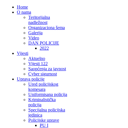
Home
O nama
Teritorijalna
nadležnost
Organizaciona šema
Galerija
Video
DAN POLICIJE
2022
Vijesti
Aktuelno
Vijesti 122
Saopćenja za javnost
Cyber sigurnost
Uprava policije
Ured policijskog
komesara
Uniformisana policija
Kriminalistička
policija
Specijalna policijska
jedinica
Policijske uprave
PU I