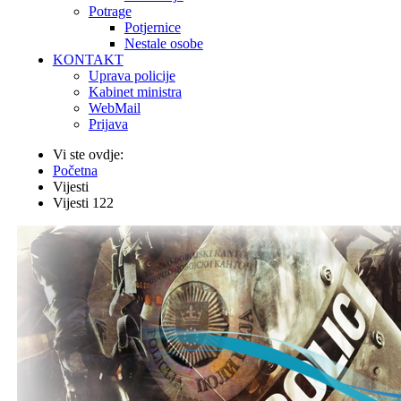
Potrage
Potjernice
Nestale osobe
KONTAKT
Uprava policije
Kabinet ministra
WebMail
Prijava
Vi ste ovdje:
Početna
Vijesti
Vijesti 122