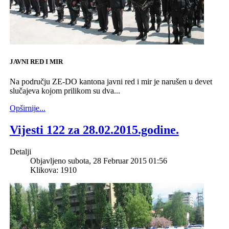
JAVNI RED I MIR
Na području ZE-DO kantona javni red i mir je narušen u devet
slučajeva kojom prilikom su dva...
Opširnije...
Vijesti 122 za 28.02.2015.godine.
Detalji
Objavljeno subota, 28 Februar 2015 01:56
Klikova: 1910