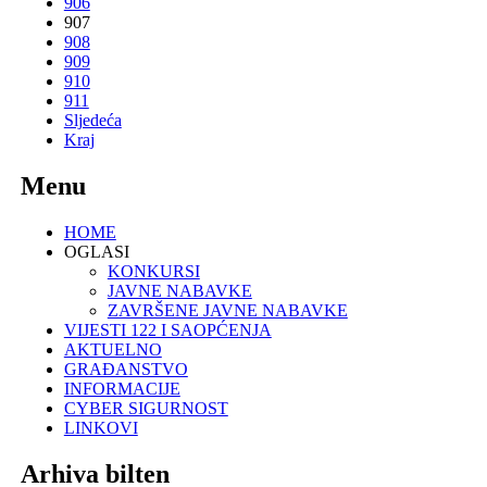
906
907
908
909
910
911
Sljedeća
Kraj
Menu
HOME
OGLASI
KONKURSI
JAVNE NABAVKE
ZAVRŠENE JAVNE NABAVKE
VIJESTI 122 I SAOPĆENJA
AKTUELNO
GRAĐANSTVO
INFORMACIJE
CYBER SIGURNOST
LINKOVI
Arhiva bilten