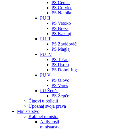
PS Centar
PS Crkvice
PS Nemila
PU II
PS Visoko
PS Breza
PS Kakanj
PU III
PS Zavidovići
PS Maglaj
PU IV
PS Tešanj
PS Usora
PS Doboj Jug
PU V
PS Olovo
PS Vareš
PU Žepče
PS Žepče
Činovi u policiji
Upoznaj svoja prava
Ministarstvo
Kabinet ministra
Aktivnosti
ministarstva