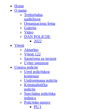
Home
O nama
Teritorijalna
nadležnost
Organizaciona šema
Galerija
Video
DAN POLICIJE
2022
Vijesti
Aktuelno
Vijesti 122
Saopćenja za javnost
Cyber sigurnost
Uprava policije
Ured policijskog
komesara
Uniformisana policija
Kriminalistička
policija
Specijalna policijska
jedinica
Policijske uprave
PU I