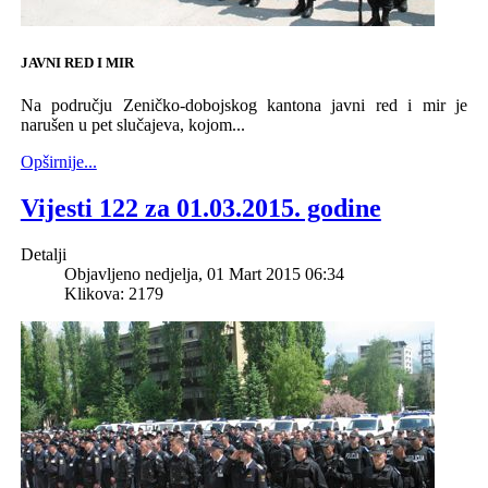
JAVNI RED I MIR
Na području Zeničko-dobojskog kantona javni red i mir je
narušen u pet slučajeva, kojom...
Opširnije...
Vijesti 122 za 01.03.2015. godine
Detalji
Objavljeno nedjelja, 01 Mart 2015 06:34
Klikova: 2179