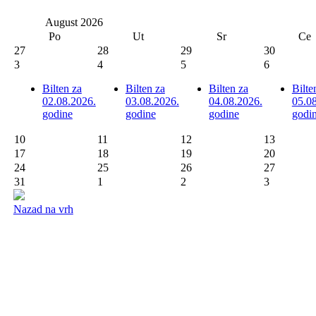
August
2026
Po
Ut
Sr
Ce
27
28
29
30
3
4
5
6
Bilten za
Bilten za
Bilten za
Bilte
02.08.2026.
03.08.2026.
04.08.2026.
05.0
godine
godine
godine
godi
10
11
12
13
17
18
19
20
24
25
26
27
31
1
2
3
Nazad na vrh