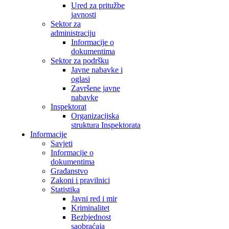
Ured za pritužbe
javnosti
Sektor za
administraciju
Informacije o
dokumentima
Sektor za podršku
Javne nabavke i
oglasi
Završene javne
nabavke
Inspektorat
Organizacijska
struktura Inspektorata
Informacije
Savjeti
Informacije o
dokumentima
Građanstvo
Zakoni i pravilnici
Statistika
Javni red i mir
Kriminalitet
Bezbjednost
saobraćaja