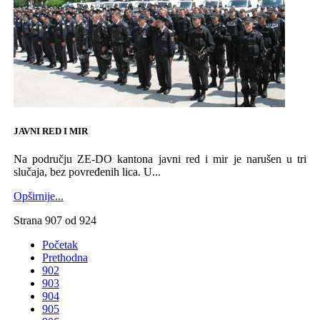
JAVNI RED I MIR
Na području ZE-DO kantona javni red i mir je narušen u tri
slučaja, bez povređenih lica. U...
Opširnije...
Strana 907 od 924
Početak
Prethodna
902
903
904
905